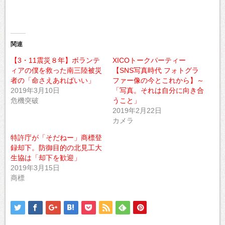
ウ
て
ィ
く
ン
だ
ド
さ
ウ
い
で
(新
開
し
き
い
関連
ま
ウ
す)
ィ
【3・11震災８年】ボランテ
XICOトークパーティー
ン
ド
ィアの僕を救った南三陸被災
【SNS写真時代 フォトグラ
ウ
で
者の「命さえあればいい」
ファー像の今とこれから】～
開
2019年3月10日
「写真。それは自分に向き合
き
ま
危機突破
うこと」
す)
2019年2月22日
カメラ
特許庁が「そだねー」商標登
録却下。防御目的の北見工大
生協は「却下を歓迎」
2019年3月15日
商標