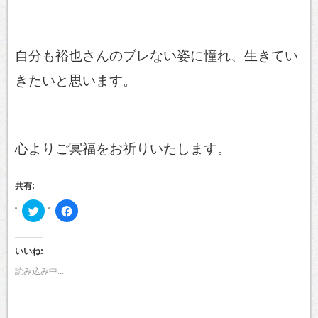
自分も裕也さんのブレない姿に憧れ、生きてい
きたいと思います。
心よりご冥福をお祈りいたします。
共有:
ク
Facebook
リ
で
ッ
共
ク
有
し
す
て
る
いいね:
Twitter
に
で
は
読み込み中...
共
ク
有
リ
(新
ッ
し
ク
い
し