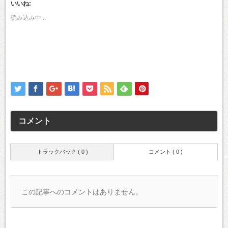
て
る
いいね:
Twitter
に
で
は
読み込み中...
共
ク
有
リ
(新
ッ
し
ク
い
し
ウ
て
ィ
く
ン
だ
ド
さ
ウ
い
で
(新
開
し
き
い
ま
ウ
す)
ィ
ン
ド
コメント
ウ
で
開
き
ま
トラックバック ( 0 )
コメント ( 0 )
す)
この記事へのコメントはありません。