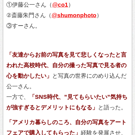
①伊藤公一さん（
@
co1
）
②斎藤朱門さん（
@
shumonphoto
）
③すーさん。
「友達からお前の写真を見て悲しくなったと言
われた高校時代、自分の撮った写真で見る者の
心を動かしたい」
と写真の世界にのめり込んだ
公一さん。
一方で、
「SNS時代、”見てもらいたい”気持ち
が強すぎるとデメリットにもなる」
と語った。
「アメリカ暮らしのころ、自分の写真をアート
フェアで購入してもらった」
経験を発展させ、