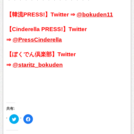
【韓流PRESS!】Twitter ⇒
@bokuden11
【Cinderella PRESS!】Twitter
⇒
@PressCinderella
【ぼくでん倶楽部】Twitter
⇒
@staritz_bokuden
共有:
ク
Facebook
リ
で
ッ
共
ク
有
し
す