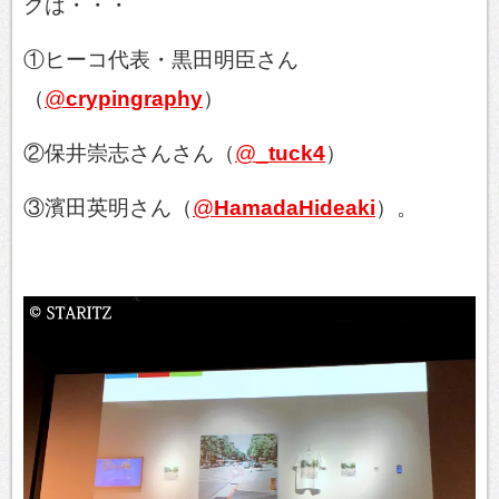
クは・・・
①ヒーコ代表・黒田明臣さん
（
@
crypingraphy
）
②保井崇志さんさん（
@
_tuck4
）
③濱田英明さん（
@
HamadaHideaki
）。